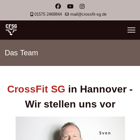
01575 2468844
mail@crossfit-sg.de
Das Team
CrossFit SG
in Hannover -
Wir stellen uns vor