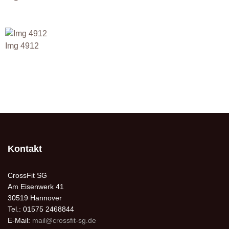
Img 4912
Kontakt
CrossFit SG
Am Eisenwerk 41
30519 Hannover
Tel.: 01575 2468844
E-Mail:
mail@crossfit-sg.de